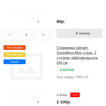
90р.
0
В корзину
Стремянка-табурет
Хит продаж
SevenBerg Mini, сталь, 2
Популярный
ступени, рабочая высота
Акция
244 см
в наличии
Код товара:
9901-02
2 650р.
-21%
2 100р.
5