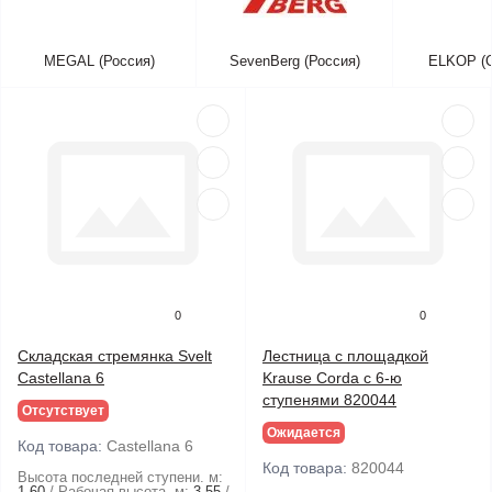
MEGAL (Россия)
SevenBerg (Россия)
ELKOP (С
0
0
Складская стремянка Svelt
Лестница с площадкой
Castellana 6
Krause Corda с 6-ю
ступенями 820044
Отсутствует
Ожидается
Код товара:
Castellana 6
Код товара:
820044
Высота последней ступени. м:
1.60
Рабочая высота. м:
3.55