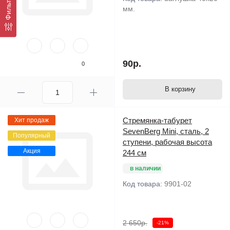
мм.
90р.
0
В корзину
Стремянка-табурет
Хит продаж
SevenBerg Mini, сталь, 2
Популярный
ступени, рабочая высота
Акция
244 см
в наличии
Код товара:
9901-02
2 650р.
-21%