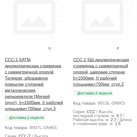
0
0
ССС-1,5АТМ
ССС-1,5Ш диэлектрическая
диэлектрическая стремянка
стремянка с симметричной
с симметричной опорой,
опорой, широкие ступени,
Телеком, абразивное
h=1500мм, h рабочей
покрытие ступеней,
площадки=700мм, ступ.2
металлические
Доставка 2 недели
оконцеватели (Мягкий
грунт), h=1500мм, h рабочей
Код товара:
8013L-ONIKS
площадки=700мм, ступ.3
Серия:
ССС
Высота
последней ступени. м:
0.7
Доставка 2 недели
Рабочая высота. м:
2.7
Длина
в сложенном виде. м:
1.5
Код товара:
8007L-ONIKS
Серия:
ССС-Т
Высота