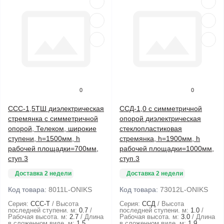
0
0
ССС-1,5ТШ диэлектрическая
ССД-1,0 с симметричной
стремянка с симметричной
опорой диэлектрическая
опорой, Телеком, широкие
стеклопластиковая
ступени, h=1500мм, h
стремянка, h=1900мм, h
рабочей площадки=700мм,
рабочей площадки=1000мм,
ступ.3
ступ.3
Доставка 2 недели
Доставка 2 недели
Код товара:
8011L-ONIKS
Код товара:
73012L-ONIKS
Серия:
ССС-Т
Высота
Серия:
ССД
Высота
последней ступени. м:
0.7
последней ступени. м:
1.0
Рабочая высота. м:
2.7
Длина
Рабочая высота. м:
3.0
Длина
в сложенном виде. м:
1.5
в сложенном виде. м:
1.9