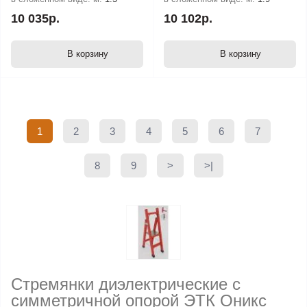
10 035р.
10 102р.
В корзину
В корзину
1
2
3
4
5
6
7
8
9
>
>|
Стремянки диэлектрические с
симметричной опорой ЭТК Оникс