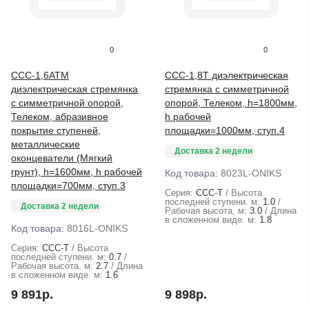
0
0
ССС-1,6АТМ
ССС-1,8Т диэлектрическая
диэлектрическая стремянка
стремянка с симметричной
с симметричной опорой,
опорой, Телеком, h=1800мм,
Телеком, абразивное
h рабочей
покрытие ступеней,
площадки=1000мм, ступ.4
металлические
Доставка 2 недели
оконцеватели (Мягкий
грунт), h=1600мм, h рабочей
Код товара:
8023L-ONIKS
площадки=700мм, ступ.3
Серия:
ССС-Т
Высота
последней ступени. м:
1.0
Доставка 2 недели
Рабочая высота. м:
3.0
Длина
в сложенном виде. м:
1.8
Код товара:
8016L-ONIKS
Серия:
ССС-Т
Высота
последней ступени. м:
0.7
Рабочая высота. м:
2.7
Длина
в сложенном виде. м:
1.6
9 891р.
9 898р.