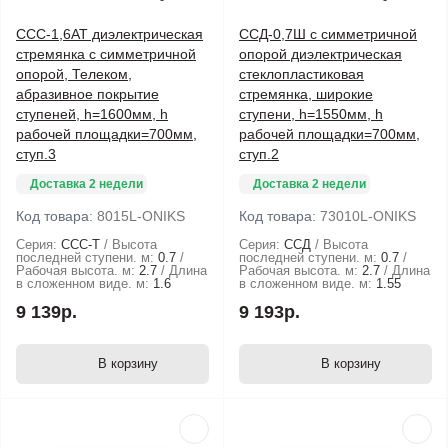
ССС-1,6АТ диэлектрическая
ССД-0,7Ш с симметричной
стремянка с симметричной
опорой диэлектрическая
опорой, Телеком,
стеклопластиковая
абразивное покрытие
стремянка, широкие
ступеней, h=1600мм, h
ступени, h=1550мм, h
рабочей площадки=700мм,
рабочей площадки=700мм,
ступ.3
ступ.2
Доставка 2 недели
Доставка 2 недели
Код товара:
8015L-ONIKS
Код товара:
73010L-ONIKS
Серия:
ССС-Т
Высота
Серия:
ССД
Высота
последней ступени. м:
0.7
последней ступени. м:
0.7
Рабочая высота. м:
2.7
Длина
Рабочая высота. м:
2.7
Длина
в сложенном виде. м:
1.6
в сложенном виде. м:
1.55
9 139р.
9 193р.
В корзину
В корзину