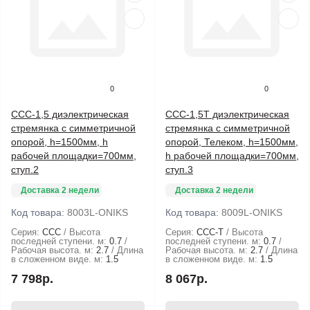
0
0
ССС-1,5 диэлектрическая
ССС-1,5Т диэлектрическая
стремянка с симметричной
стремянка с симметричной
опорой, h=1500мм, h
опорой, Телеком, h=1500мм,
рабочей площадки=700мм,
h рабочей площадки=700мм,
ступ.2
ступ.3
Доставка 2 недели
Доставка 2 недели
Код товара:
8003L-ONIKS
Код товара:
8009L-ONIKS
Серия:
ССС
Высота
Серия:
ССС-Т
Высота
последней ступени. м:
0.7
последней ступени. м:
0.7
Рабочая высота. м:
2.7
Длина
Рабочая высота. м:
2.7
Длина
в сложенном виде. м:
1.5
в сложенном виде. м:
1.5
7 798р.
8 067р.