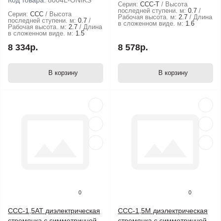
Код товара:
8004L-ONIKS
Серия:
ССС-Т
Высота
последней ступени. м:
0.7
Серия:
ССС
Высота
Рабочая высота. м:
2.7
Длина
последней ступени. м:
0.7
в сложенном виде. м:
1.6
Рабочая высота. м:
2.7
Длина
в сложенном виде. м:
1.5
8 334р.
8 578р.
В корзину
В корзину
0
0
ССС-1,5АТ диэлектрическая
ССС-1,5М диэлектрическая
стремянка с симметричной
стремянка с симметричной