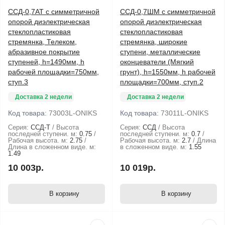
ССД-0,7АТ с симметричной
ССД-0,7ШМ с симметричной
опорой диэлектрическая
опорой диэлектрическая
стеклопластиковая
стеклопластиковая
стремянка, Телеком,
стремянка, широкие
абразивное покрытие
ступени, металлические
ступеней, h=1490мм, h
оконцеватели (Мягкий
рабочей площадки=750мм,
грунт), h=1550мм, h рабочей
ступ.3
площадки=700мм, ступ.2
Доставка 2 недели
Доставка 2 недели
Код товара:
73003L-ONIKS
Код товара:
73011L-ONIKS
Серия:
ССД-T
Высота
Серия:
ССД
Высота
последней ступени. м:
0.75
последней ступени. м:
0.7
Рабочая высота. м:
2.75
Рабочая высота. м:
2.7
Длина
Длина в сложенном виде. м:
в сложенном виде. м:
1.55
1.49
10 003р.
10 019р.
В корзину
В корзину