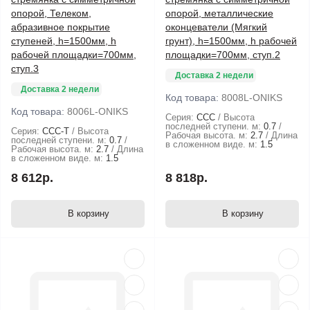
опорой, Телеком,
опорой, металлические
абразивное покрытие
оконцеватели (Мягкий
ступеней, h=1500мм, h
грунт), h=1500мм, h рабочей
рабочей площадки=700мм,
площадки=700мм, ступ.2
ступ.3
Доставка 2 недели
Доставка 2 недели
Код товара:
8008L-ONIKS
Код товара:
8006L-ONIKS
Серия:
ССС
Высота
последней ступени. м:
0.7
Серия:
ССС-Т
Высота
Рабочая высота. м:
2.7
Длина
последней ступени. м:
0.7
в сложенном виде. м:
1.5
Рабочая высота. м:
2.7
Длина
в сложенном виде. м:
1.5
8 612р.
8 818р.
В корзину
В корзину