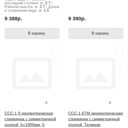
последней ступени. м:
0.7
Рабочая высота. м:
2.7
Длина
в сложенном виде. м:
1.5
9 388р.
9 390р.
В корзину
В корзину
0
0
ССС-1,9 диэлектрическая
ССС-1,6ТМ диэлектрическая
стремянка с симметричной
стремянка с симметричной
опорой, h=1900мм, h
опорой, Телеком,