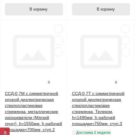
В корзину
В корзину
0
0
ССД-0,7М с симметричной
ССД-0,7Т с симметричной
опорой диэлектрическая
опорой диэлектрическая
стеклопластиковая
стеклопластиковая
стремянка, металлические
стремянка, Телеком,
оконцеватели (Мягкий
h=1490мм, h рабочей
грунт), h=1550мм, h рабочей
площадки=750мм, ступ.3
площадки=700мм, ступ.2
Доставка 2 недели