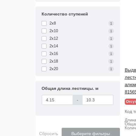
Количество ступеней
2х8
1
2х10
1
2х12
1
2х14
1
2х16
1
2х18
1
2х20
1
Выдв
лест
алюм
Общая длина лестницы. м
8156
-
Отсу
Код т
Длина
Общая
Колич
Сбросить
Выберите фильтры