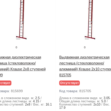
0
0
ижная диэлектрическая
Выдвижная диэлектрическая
ница (стекловолокно/
лестница (стекловолокно/
иний) Krause 2х8 ступеней
алюминий) Krause 2х10 ступе
99
815705
тствует
Отсутствует
овара:
815699
Код товара:
815705
 в сложенном виде. м:
2.5
Длина в сложенном виде. м:
3.05
 длина лестницы. м:
4.15
Общая длина лестницы. м:
5.0
ество ступеней:
2х8
Вес. кг:
16.1
Количество ступеней:
2х10
Вес. 
17.9