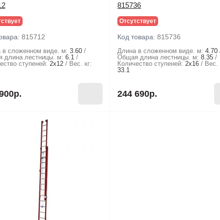
12
815736
тствует
Отсутствует
овара:
815712
Код товара:
815736
 в сложенном виде. м:
3.60
Длина в сложенном виде. м:
4.70
 длина лестницы. м:
6.1
Общая длина лестницы. м:
8.35
ество ступеней:
2х12
Вес. кг:
Количество ступеней:
2х16
Вес. 
33.1
900р.
244 690р.