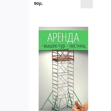
90р.
Трехсекционные лестницы
Krause Corda
Трехсекционные Tribilo
Трехсекционные Stabilo