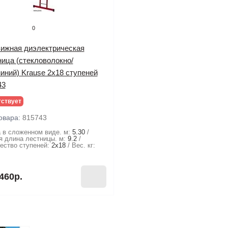
0
ижная диэлектрическая
ница (стекловолокно/
иний) Krause 2х18 ступеней
43
тствует
овара:
815743
 в сложенном виде. м:
5.30
 длина лестницы. м:
9.2
ество ступеней:
2х18
Вес. кг:
460р.