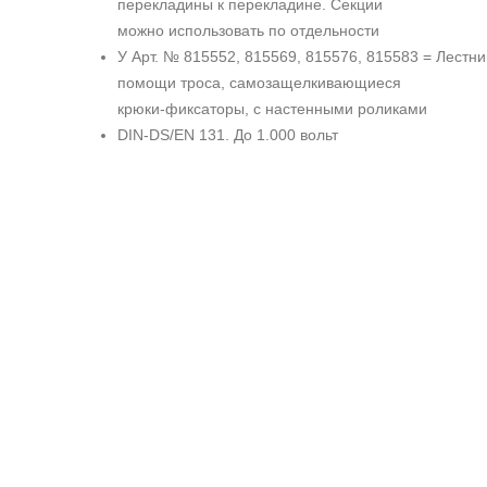
перекладины к перекладине. Секции
можно использовать по отдельности
У Арт. № 815552, 815569, 815576, 815583 = Лестн
помощи троса, самозащелкивающиеся
крюки-фиксаторы, с настенными роликами
DIN-DS/EN 131. До 1.000 вольт