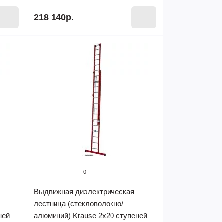
218 140р.
0
Выдвижная диэлектрическая
лестница (стекловолокно/
ней
алюминий) Krause 2х20 ступеней