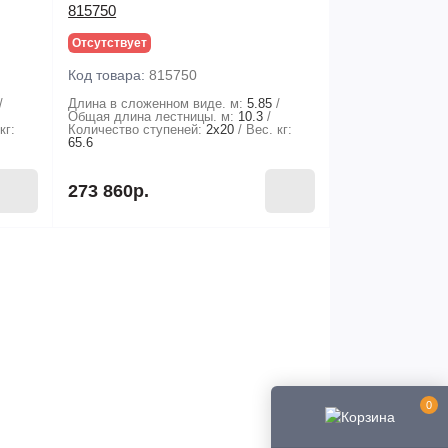
815750
Отсутствует
Код товара:
815750
Длина в сложенном виде. м:
5.85
Общая длина лестницы. м:
10.3
кг:
Количество ступеней:
2х20
Вес. кг:
65.6
273 860р.
0