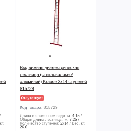
0
Выдвижная диэлектрическая
лестница (стекловолокно/
ней
алюминий) Krause 2х14 ступеней
815729
Отсутствует
Код товара:
815729
Длина в сложенном виде. м:
4.15
Общая длина лестницы. м:
7.25
кг:
Количество ступеней:
2х14
Вес. кг:
26.6