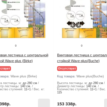
0
0
овая лестница с центральной
Винтовая лестница с централ
ой Wave plus (Birke)
стойкой Wave plus(Buche)
тствует
Отсутствует
овара:
Wave plus (Birke)
Код товара:
Wave plus(Buche)
а лестницы. м:
до 280 см
Высота лестницы. м:
до 280 см
тр лестницы:
140 см.
Диаметр лестницы:
140 см.
ество ступеней:
11+1
Вес. кг:
Количество ступеней:
11+1
Вес. 
115
398р.
153 338р.