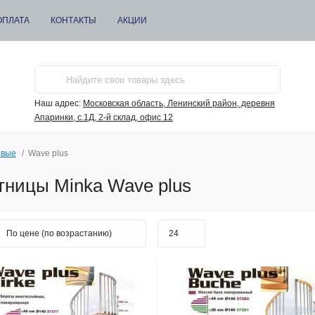
ОПЛАТА
КОНТАКТЫ
АКЦИИ
Наш адрес:
Московская область, Ленинский район, деревня
Апаринки, с.1Д, 2-й склад, офис 12
овые
Wave plus
ницы Minka Wave plus