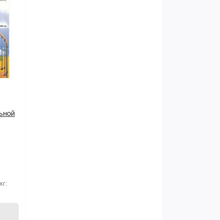
ьной
кг: