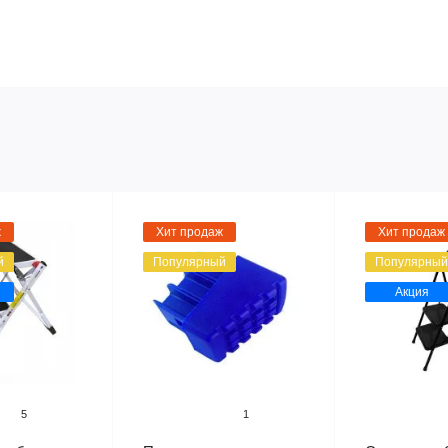
ж
Хит продаж
Хит продаж
й
Популярный
Популярный
Акция
5
1