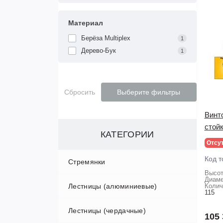
Материал
Берёза Multiplex
1
Дерево-Бук
1
Сбросить
Выберите фильтры
Винт
стойк
КАТЕГОРИИ
Отсу
Код т
Стремянки
Высот
Диаме
Лестницы (алюминиевые)
Алюминиевые стремянки
Колич
115
Лестницы (чердачные)
Двухсторонние стремянки
Односекционные лестницы
105 