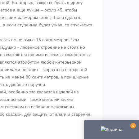
огой. Во-вторых, важно выбрать ширину
метров
а еще лучше – около 45, чтобы
большим размером стопы. Если сделать
 а если ступенька будет узкая, то спускаться
елать ее не выше
15 сантиметров
. Чем
здушно - лесенное строение не стоит, но
ов
считаются одними из самых комфортных.
являются атрибутом любой интерьерной
перилами не стоит – сорваться с открытой
ть не менее
80 сантиметров
, а при ширине
ать двойные поручни.
ей, особенно это касается изделий из
 безопасными. Также металлические
м составом во избежание ржавчины.
о краской, для защиты от влаги и старения.
0