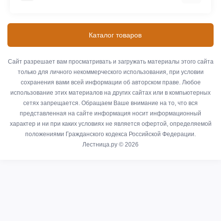
Телескопические лестницы
Информация о доставке
SEVENBERG (Россия)
Контакты
Каталог товаров
MEGAL (Россия)
Оплата
ЭЙФЕЛЬ (Россия)
О компании
Сайт разрешает вам просматривать и загружать материалы этого сайта
АЛЮМЕТ (Россия)
только для личного некоммерческого использования, при условии
Связаться с нами
сохранения вами всей информации об авторском праве. Любое
Возврат товара
использование этих материалов на других сайтах или в компьютерных
Карта сайта
сетях запрещается. Обращаем Ваше внимание на то, что вся
представленная на сайте информация носит информационный
Производители
характер и ни при каких условиях не является офертой, определяемой
Акции
положениями Гражданского кодекса Российской Федерации.
Лестница.ру © 2026