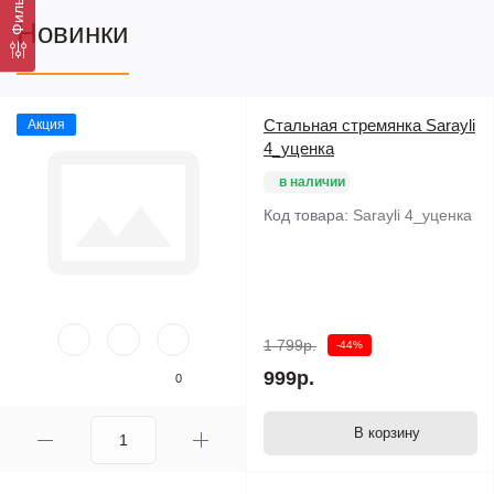
Новинки
Стальная стремянка Sarayli
Акция
4_уценка
в наличии
Код товара:
Sarayli 4_уценка
1 799р.
-44%
999р.
0
В корзину