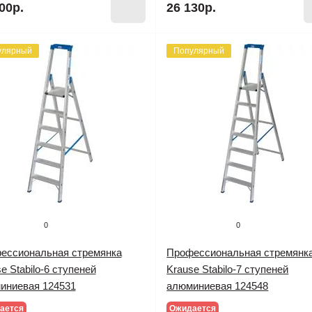
00р.
26 130р.
улярный
Популярный
0
0
ессиональная стремянка
Профессиональная стремянк
e Stabilo-6 ступеней
Krause Stabilo-7 ступеней
иниевая 124531
алюминиевая 124548
ается
Ожидается