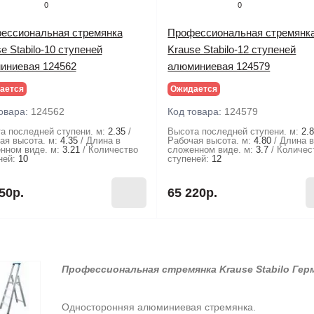
0
0
ессиональная стремянка
Профессиональная стремянк
e Stabilo-10 ступеней
Krause Stabilo-12 ступеней
иниевая 124562
алюминиевая 124579
ается
Ожидается
овара:
124562
Код товара:
124579
а последней ступени. м:
2.35
Высота последней ступени. м:
2.
ая высота. м:
4.35
Длина в
Рабочая высота. м:
4.80
Длина 
нном виде. м:
3.21
Количество
сложенном виде. м:
3.7
Количес
ней:
10
ступеней:
12
50р.
65 220р.
Профессиональная стремянка Krause Stabilo Гер
Односторонняя алюминиевая стремянка.