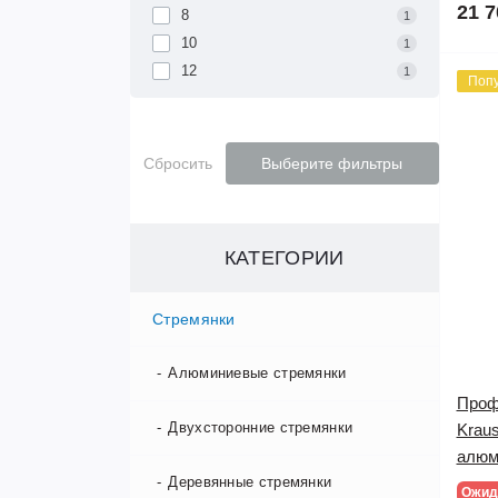
21 7
8
1
10
1
12
1
Поп
Сбросить
Выберите фильтры
КАТЕГОРИИ
Стремянки
Алюминиевые стремянки
Проф
Двухсторонние стремянки
Kraus
алюм
Деревянные стремянки
Ожид