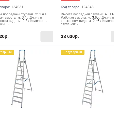
овара:
124531
Код товара:
124548
а последней ступени. м:
1.40
Высота последней ступени. м:
1.
ая высота. м:
3.4
Длина в
Рабочая высота. м:
3.65
Длина 
нном виде. м:
2.2
Количество
сложенном виде. м:
2.46
Количе
ней:
6
ступеней:
7
20р.
38 630р.
улярный
Популярный