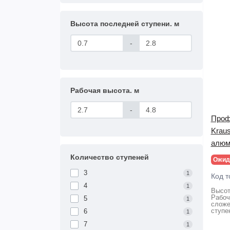
Высота последней ступени. м
-
Рабочая высота. м
-
Проф
Kraus
алюм
Количество ступеней
Ожид
3
1
Код т
4
1
Высот
Рабоч
5
1
сложе
ступе
6
1
7
1