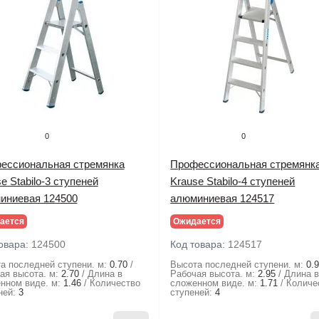
0
0
ессиональная стремянка
Профессиональная стремянк
e Stabilo-3 ступеней
Krause Stabilo-4 ступеней
иниевая 124500
алюминиевая 124517
ается
Ожидается
овара:
124500
Код товара:
124517
а последней ступени. м:
0.70
Высота последней ступени. м:
0.
ая высота. м:
2.70
Длина в
Рабочая высота. м:
2.95
Длина 
нном виде. м:
1.46
Количество
сложенном виде. м:
1.71
Количе
ней:
3
ступеней:
4