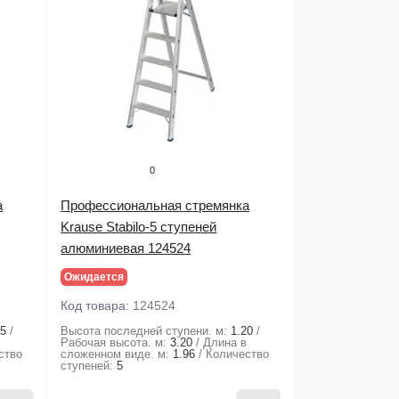
0
а
Профессиональная стремянка
Krause Stabilo-5 ступеней
алюминиевая 124524
Ожидается
Код товара:
124524
95
Высота последней ступени. м:
1.20
в
Рабочая высота. м:
3.20
Длина в
ство
сложенном виде. м:
1.96
Количество
ступеней:
5