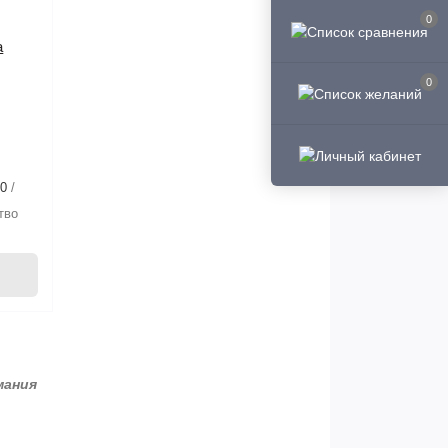
0
а
0
80
в
тво
мания