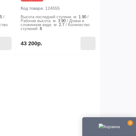
Код товара:
124555
65
Высота последней ступени. м:
1.90
в
Рабочая высота. м:
3.90
Длина в
ство
сложенном виде. м:
2.7
Количество
ступеней:
8
43 200р.
0