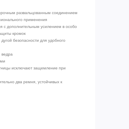
прочным развальцованным соединением
ссионального применения
я с дополнительным усилением в особо
ащиты кромок
дугой безопасности для удобного
 ведра
ами
стницы исключают защемление при
тельно два ремня, устойчивых к