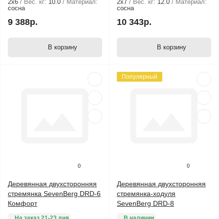
2х6
Вес. кг:
10.0
Материал:
2х7
Вес. кг:
12.0
Материал:
сосна
сосна
9 388р.
10 343р.
В корзину
В корзину
Популярный
0
0
Деревянная двухсторонняя
Деревянная двухсторонняя
стремянка SevenBerg DRD-6
стремянка-ходуля
Комфорт
SevenBerg DRD-8
На заказ 21-23 дня
В наличии