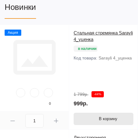
Новинки
Стальная стремянка Sarayli
Акция
4_уценка
в наличии
Код товара:
Sarayli 4_уценка
1 799р.
-44%
999р.
0
В корзину
Двухсторонняя