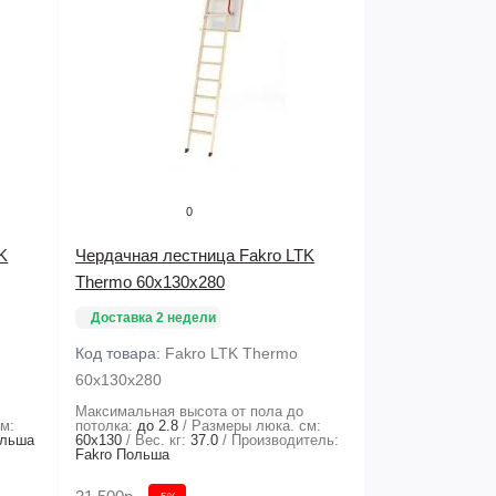
0
K
Чердачная лестница Fakro LTK
Thermo 60х130х280
Доставка 2 недели
Код товара:
Fakro LTK Thermo
60х130х280
Максимальная высота от пола до
м:
потолка:
до 2.8
Размеры люка. см:
ольша
60x130
Вес. кг:
37.0
Производитель:
Fakro Польша