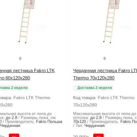
0
0
ачная лестница Fakro LTK
Чердачная лестница Fakro LT
mo 60х120х280
Thermo 70х120х280
тавка 2 недели
Доставка 2 недели
овара:
Fakro LTK Thermo
Код товара:
Fakro LTK Thermo
20х280
70х120х280
мальная высота от пола до
Максимальная высота от пола до
ка:
до 2.8
Размеры люка. см:
потолка:
до 2.8
Размеры люка. с
0
Производитель:
Fakro Польша
70x120
Производитель:
Fakro П
Чердачная
Тип:
Чердачная