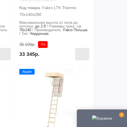
Код товара:
Fakro LTK Thermo
70х140х280
Максимальная высота от пола до
см:
потолка:
до 2.8
Размеры люка. см:
тель:
70x140
Производитель:
Fakro Польша
Тип:
Чердачная
35 100р.
-5%
33 345р.
Акция
0