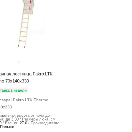
0
ачная лестница Fakro LTK
mo 70х140х330
тавка 2 недели
овара:
Fakro LTK Thermo
40х330
мальная высота от пола до
ка:
до 3.30
Размеры люка. см:
0
Вес. кг:
27.0
Производитель:
 Польша