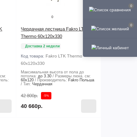
0
0
0
K
Чердачная лестница Fakro LTK
Thermo 60х120х330
Доставка 2 недели
Код товара:
Fakro LTK Thermo
60х120х330
Максимальная высота от пола до
см:
потолка:
до 3.30
Размеры люка. см:
тель:
60x120
Производитель:
Fakro Польша
Тип:
Чердачная
42 800р.
-5%
40 660р.