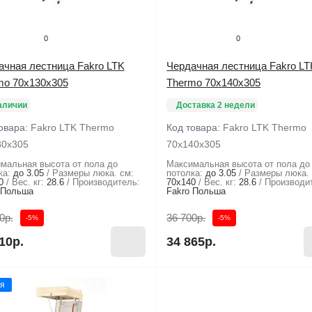
0
0
ачная лестница Fakro LTK
Чердачная лестница Fakro LT
mo 70х130х305
Thermo 70х140х305
аличии
Доставка 2 недели
овара:
Fakro LTK Thermo
Код товара:
Fakro LTK Thermo
30х305
70х140х305
мальная высота от пола до
Максимальная высота от пола до
ка:
до 3.05
Размеры люка. см:
потолка:
до 3.05
Размеры люка. 
0
Вес. кг:
28.6
Производитель:
70x140
Вес. кг:
28.6
Производи
 Польша
Fakro Польша
0р.
36 700р.
-5%
-5%
10р.
34 865р.
я