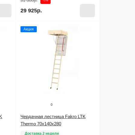
31 500р.
-5%
29 925р.
Акция
0
K
Чердачная лестница Fakro LTK
Thermo 70х140х280
Доставка 2 недели