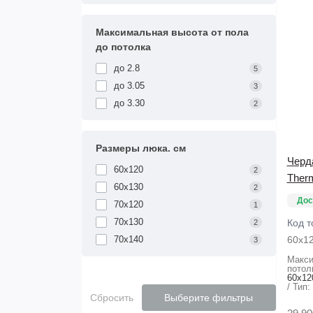
Максимальная высота от пола
до потолка
до 2.8
5
до 3.05
3
до 3.30
2
Размеры люка. см
Черд
60x120
2
Ther
60x130
2
Дос
70x120
1
70x130
Код т
2
70x140
60х1
3
Макси
потол
60x12
Тип:
Сбросить
Выберите фильтры