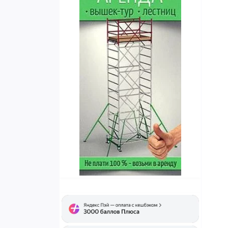
ТЛП с калиткой
Трап промышленный ТПА