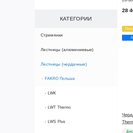
29 90
28 4
КАТЕГОРИИ
Поп
Стремянки
А
Лестницы (алюминиевые)
Алюминиевые стремянки
Лестницы (чердачные)
Двухсторонние стремянки
Односекционные лестницы
Деревянные стремянки
Двухсекционные лестницы
FAKRO Польша
Садовые стремянки
Трехсекционные лестницы
LWK
LWT Thermo
Стальные стремянки
Четырехсекционные лестницы
Черд
LWS Plus
Ther
Стремянки с широкими ступенями
Приставные лестницы
Дос