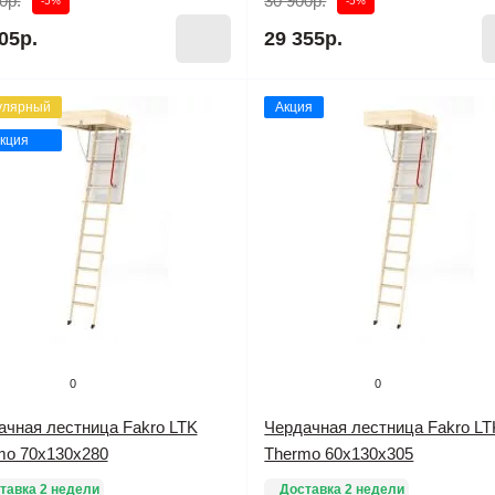
0р.
30 900р.
-5%
-5%
05р.
29 355р.
улярный
Акция
кция
0
0
ачная лестница Fakro LTK
Чердачная лестница Fakro LT
mo 70х130х280
Thermo 60х130х305
тавка 2 недели
Доставка 2 недели