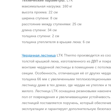
Технические параметры:
LTK
максимальная нагрузка: 160 кг
высота проема: 22 см
ширина ступени: 8 см
расстояние между ступенями: 25 см
длина ступени: 34 см
толщина ступени: 2 см
толщина утеплителя в крышке люка: 6 см
Чердачная лестница
LTK Thermo производится из сос
толстой крышкой люка, изготовленного из ДВП и покр
монтаже чердачной лестницы в помещение с потолкам
секции. Особенность, отличающая её от других черда
толщина 66 мм с увеличенными теплоизоляционными 
лестницу даже в тех домах, где чердак не утеплен и 
жилого. Лестница LTK оснащена резиновыми наконе
пол от повреждения и увеличивающими устойчивость 
лестницей поставляется поручень, который обеспечи
эксплуатации и гарантирует дополнительную безопас