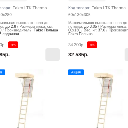
овара:
Fakro LTK Thermo
Код товара:
Fakro LTK Thermo
30х280
60х130х305
мальная высота от пола до
Максимальная высота от пола до
ка:
до 2.8
Размеры люка. см:
потолка:
до 3.05
Размеры люка. 
0
Производитель:
Fakro Польша
60x130
Вес. кг:
37.0
Производи
Чердачная
Fakro Польша
0р.
34 300р.
-5%
-5%
85р.
32 585р.
я
Акция