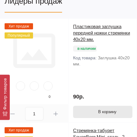
Лидеры продаж
Пластиковая заглушка
Хит продаж
передней ножки стремянки
Популярный
40х20 мм.
в наличии
Код товара:
Заглушка 40х20
мм.
Фильтр товаров
90р.
0
В корзину
Стремянка-табурет
Хит продаж
SevenBerg Mini, сталь, 2