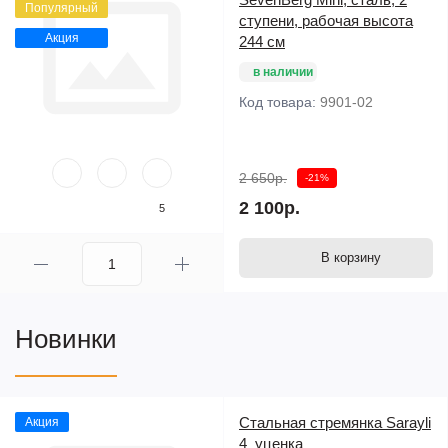
Популярный
ступени, рабочая высота
Акция
244 см
в наличии
Код товара:
9901-02
2 650р.
-21%
2 100р.
5
В корзину
Новинки
Стальная стремянка Sarayli
Акция
4_уценка