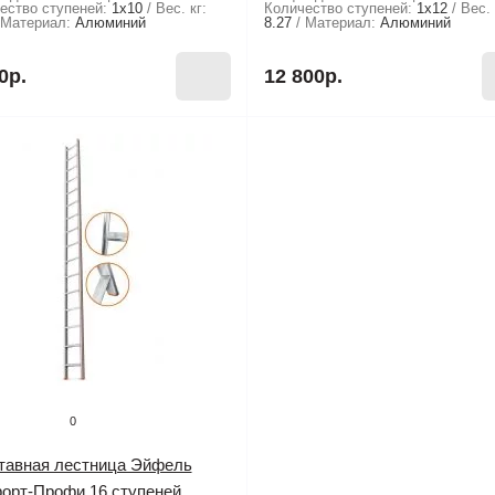
ество ступеней:
1х10
Вес. кг:
Количество ступеней:
1х12
Вес. 
Материал:
Алюминий
8.27
Материал:
Алюминий
0р.
12 800р.
0
тавная лестница Эйфель
орт-Профи 16 ступеней