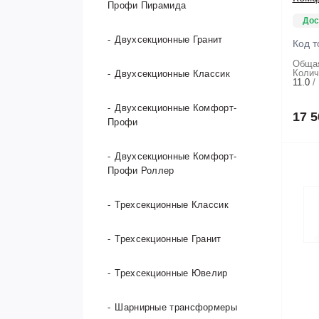
Профи Пирамида
SVELT (Италия)
Дос
Двухсекционные Гранит
Mandegar (Иран)
Код т
Общая
Колич
Двухсекционные Классик
Dasch GmbH Германия
11.0
Двухсекционные Комфорт-
MEGAL (Россия)
17 5
Профи
РБТ (Россия)
Двухсекционные Комфорт-
Профи Роллер
CENTAURE (Франция)
Трехсекционные Классик
COLOMBO (Италия)
Трехсекционные Гранит
SARAYLI (Турция)
Трехсекционные Ювелир
ELKOP (Словакия)
Шарнирные трансформеры
ВЕСТ (Россия)