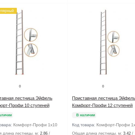
улярный
0
0
тавная лестница Эйфель
Приставная лестница Эйфел
орт-Профи 10 ступеней
Комфорт-Профи 12 ступеней
аличии
В наличии
овара:
Комфорт-Профи 1х10
Код товара:
Комфорт-Профи 1
 длина лестницы. м:
2.86
Общая длина лестницы. м:
3.42