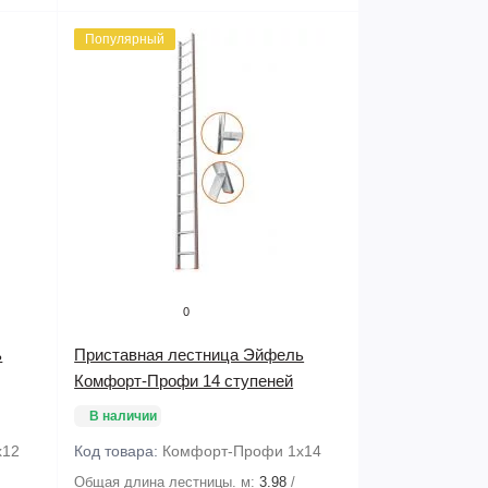
Популярный
0
ь
Приставная лестница Эйфель
Комфорт-Профи 14 ступеней
В наличии
х12
Код товара:
Комфорт-Профи 1х14
Общая длина лестницы. м:
3.98