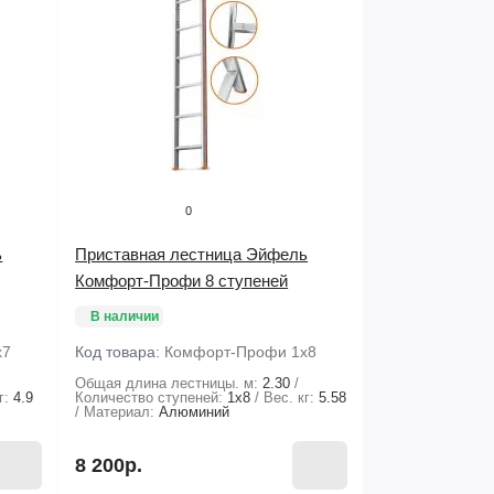
0
ь
Приставная лестница Эйфель
Комфорт-Профи 8 ступеней
В наличии
х7
Код товара:
Комфорт-Профи 1х8
Общая длина лестницы. м:
2.30
г:
4.9
Количество ступеней:
1х8
Вес. кг:
5.58
Материал:
Алюминий
8 200р.