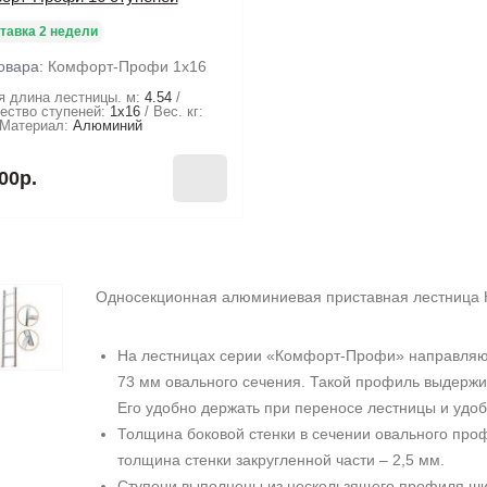
тавка 2 недели
овара:
Комфорт-Профи 1х16
 длина лестницы. м:
4.54
ество ступеней:
1х16
Вес. кг:
Материал:
Алюминий
00р.
Односекционная алюминиевая приставная лестница
На лестницах серии «Комфорт-Профи» направля
73 мм овального сечения. Такой профиль выдержи
Его удобно держать при переносе лестницы и удоб
Толщина боковой стенки в сечении овального про
толщина стенки закругленной части – 2,5 мм.
Ступени выполнены из нескользящего профиля шир