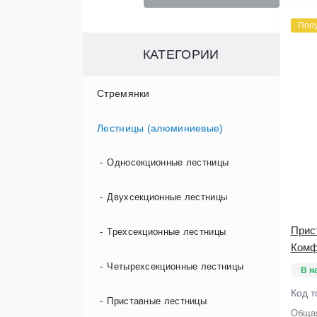
Поп
КАТЕГОРИИ
Стремянки
Лестницы (алюминиевые)
Алюминиевые стремянки
Двухсторонние стремянки
Односекционные лестницы
Деревянные стремянки
Двухсекционные лестницы
Прис
Садовые стремянки
Трехсекционные лестницы
Комф
Стальные стремянки
Четырехсекционные лестницы
В н
Код т
Стремянки с широкими ступенями
Приставные лестницы
Общая