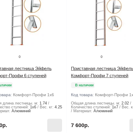
0
0
тавная лестница Эйфель
Приставная лестница Эйфел
орт-Профи 6 ступеней
Комфорт-Профи 7 ступеней
аличии
В наличии
овара:
Комфорт-Профи 1х6
Код товара:
Комфорт-Профи 1
 длина лестницы. м:
1.74
Общая длина лестницы. м:
2.02
ество ступеней:
1х6
Вес. кг:
4.25
Количество ступеней:
1х7
Вес. к
риал:
Алюминий
Материал:
Алюминий
0р.
7 600р.