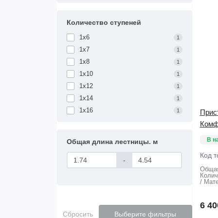
Количество ступеней
1х6
1
1х7
1
1х8
1
1х10
1
1х12
1
1х14
1
1х16
1
Прис
Комф
В н
Общая длина лестницы. м
Код т
-
Общая
Колич
Мате
6 40
Сбросить
Выберите фильтры