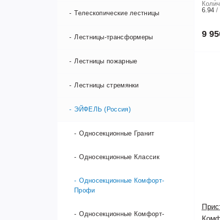
Колич
6.94
Табурет-стремянки
Телескопические лестницы
9 95
Стремянки по производителям
Лестницы-трансформеры
Лестницы пожарные
ЭЙФЕЛЬ (Россия)
SevenBerg (Россия)
Лестницы стремянки
KRAUSE (Германия)
ЭЙФЕЛЬ (Россия)
АЛЮМЕТ (Россия)
Односекционные Гранит
Новая Высота (Россия)
Односекционные Классик
Cagsan (Турция)
Односекционные Комфорт-
Профи
HAILO (Германия)
Прис
Односекционные Комфорт-
Комф