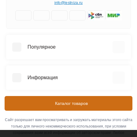
info@lestniza.ru
Популярное
Аренда
Трехсекционные лестницы
Информация
Четырехсекционные лестницы
Телескопические лестницы
Информация о доставке
SEVENBERG (Россия)
Контакты
Каталог товаров
MEGAL (Россия)
Оплата
ЭЙФЕЛЬ (Россия)
О компании
Сайт разрешает вам просматривать и загружать материалы этого сайта
АЛЮМЕТ (Россия)
только для личного некоммерческого использования, при условии
Связаться с нами
сохранения вами всей информации об авторском праве. Любое