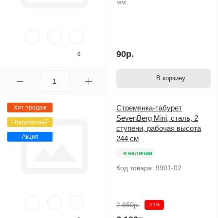
мм.
90р.
0
В корзину
Стремянка-табурет
Хит продаж
SevenBerg Mini, сталь, 2
Популярный
ступени, рабочая высота
Акция
244 см
в наличии
Код товара:
9901-02
2 650р.
-21%