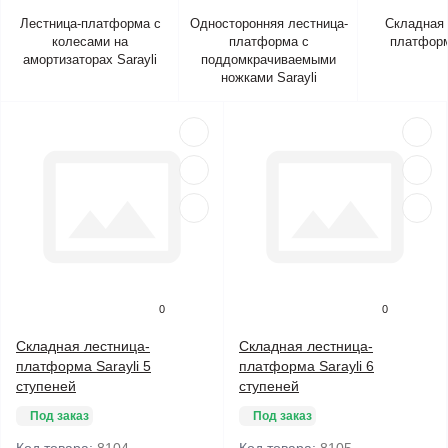
Лестница-платформа с
Односторонняя лестница-
Складная 
колесами на
платформа с
платформ
амортизаторах Sarayli
поддомкрачиваемыми
ножками Sarayli
0
0
Складная лестница-
Складная лестница-
платформа Sarayli 5
платформа Sarayli 6
ступеней
ступеней
Под заказ
Под заказ