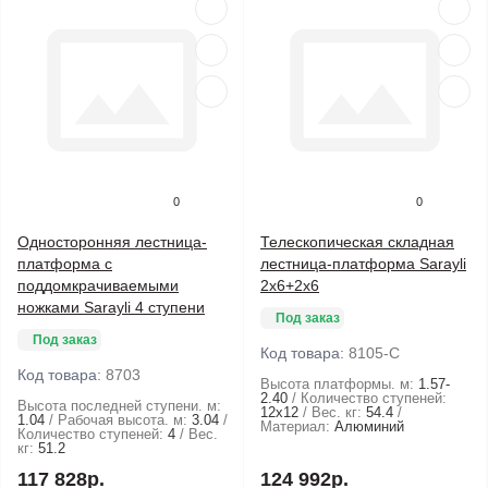
0
0
Односторонняя лестница-
Телескопическая складная
платформа с
лестница-платформа Sarayli
поддомкрачиваемыми
2x6+2x6
ножками Sarayli 4 ступени
Под заказ
Под заказ
Код товара:
8105-C
Код товара:
8703
Высота платформы. м:
1.57-
2.40
Количество ступеней:
Высота последней ступени. м:
12х12
Вес. кг:
54.4
1.04
Рабочая высота. м:
3.04
Материал:
Алюминий
Количество ступеней:
4
Вес.
кг:
51.2
117 828р.
124 992р.