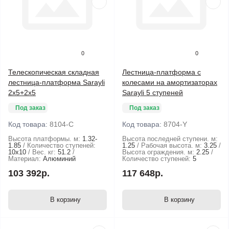
0
0
Телескопическая складная
Лестница-платформа с
лестница-платформа Sarayli
колесами на амортизаторах
2x5+2x5
Sarayli 5 ступеней
Под заказ
Под заказ
Код товара:
8104-C
Код товара:
8704-Y
Высота платформы. м:
1.32-
Высота последней ступени. м:
1.85
Количество ступеней:
1.25
Рабочая высота. м:
3.25
10х10
Вес. кг:
51.2
Высота ограждения. м:
2.25
Материал:
Алюминий
Количество ступеней:
5
103 392р.
117 648р.
В корзину
В корзину