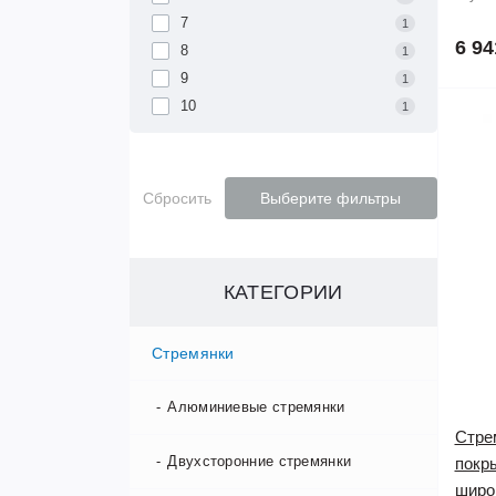
7
1
6 94
8
1
9
1
10
1
Сбросить
Выберите фильтры
КАТЕГОРИИ
Стремянки
Алюминиевые стремянки
Стре
Двухсторонние стремянки
покр
широ