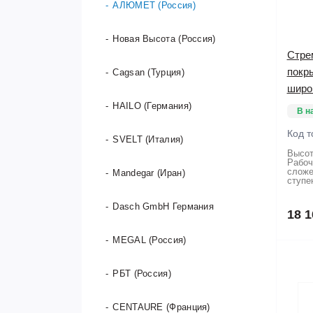
АЛЮМЕТ (Россия)
Новая Высота (Россия)
Стре
покр
Cagsan (Турция)
широ
HAILO (Германия)
В н
Код т
SVELT (Италия)
Высот
Рабоч
сложе
Mandegar (Иран)
ступе
Dasch GmbH Германия
18 1
MEGAL (Россия)
РБТ (Россия)
CENTAURE (Франция)