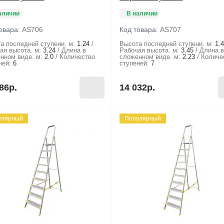
аличии
В наличии
овара:
AS706
Код товара:
AS707
а последней ступени. м:
1.24
Высота последней ступени. м:
1.
ая высота. м:
3.24
Длина в
Рабочая высота. м:
3.45
Длина 
нном виде. м:
2.0
Количество
сложенном виде. м:
2.23
Количе
ней:
6
ступеней:
7
86р.
14 032р.
улярный
Популярный