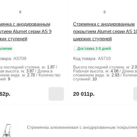
0
0
мянка с анодированным
Стремянка с анодированным
ытием Alumet серии AS 9
покрытием Alumet серии AS 1
ких ступеней
широких ступеней
аличии
Доставка 3-5 дней
овара:
AS709
Код товара:
AS710
а последней ступени. м:
1.87
Высота последней ступени. м:
2.
ая высота. м:
3.87
Длина в
Рабочая высота. м:
4.08
Длина 
нном виде. м:
2.70
Количество
сложенном виде. м:
2.93
Количе
ней:
9
ступеней:
10
62р.
20 011р.
Стремянка алюминиевая с анодированным покрытием