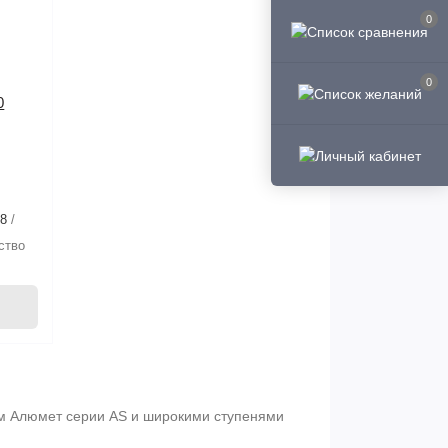
0
0
0
08
в
ство
 Алюмет серии АS и широкими ступенями