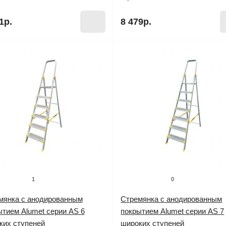
1р.
8 479р.
1
0
мянка с анодированным
Стремянка с анодированным
ытием Alumet серии AS 6
покрытием Alumet серии AS 7
ких ступеней
широких ступеней