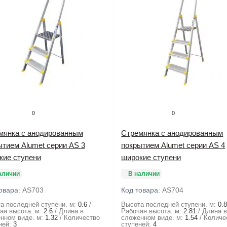
0
0
мянка с анодированным
Стремянка с анодированным
ытием Alumet серии AS 3
покрытием Alumet серии AS 4
кие ступени
широкие ступени
аличии
В наличии
овара:
AS703
Код товара:
AS704
а последней ступени. м:
0.6
Высота последней ступени. м:
0.
ая высота. м:
2.6
Длина в
Рабочая высота. м:
2.81
Длина 
нном виде. м:
1.32
Количество
сложенном виде. м:
1.54
Количе
ней:
3
ступеней:
4