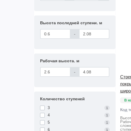
Высота последней ступени. м
-
Рабочая высота. м
-
Стре
покр
широ
Количество ступеней
В н
3
1
Код т
4
1
Высот
Рабоч
5
1
сложе
ступе
6
1