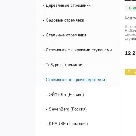
Деревянные стремянки
В н
Код т
Садовые стремянки
Высот
Рабоч
сложе
Стальные стремянки
ступе
Стремянки с широкими ступенями
12 2
Табурет-стремянки
Поп
Стремянки по производителям
ЭЙФЕЛЬ (Россия)
SevenBerg (Россия)
KRAUSE (Германия)