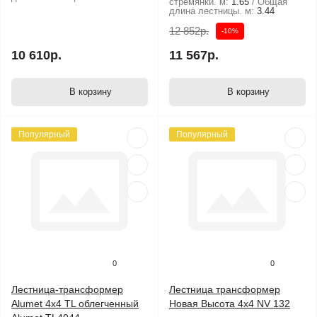
стремянки. м:
1.65
Общая
длина лестницы. м:
3.44
12 852р.
-10%
10 610р.
11 567р.
В корзину
В корзину
Популярный
Популярный
0
0
Лестница-трансформер
Лестница трансформер
Alumet 4х4 TL облегченный
Новая Высота 4x4 NV 132