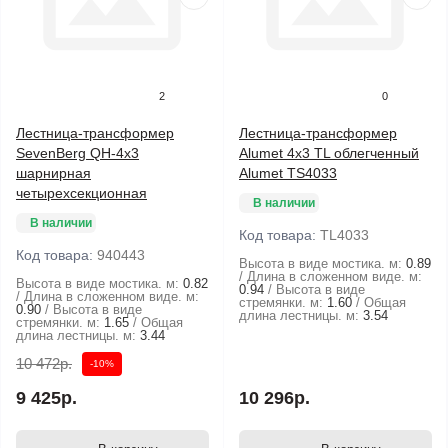
2
0
Лестница-трансформер
Лестница-трансформер
SevenBerg QH-4х3
Alumet 4х3 TL облегченный
шарнирная
Alumet TS4033
четырехсекционная
В наличии
В наличии
Код товара:
TL4033
Код товара:
940443
Высота в виде мостика. м:
0.89
Длина в сложенном виде. м:
Высота в виде мостика. м:
0.82
0.94
Высота в виде
Длина в сложенном виде. м:
стремянки. м:
1.60
Общая
0.90
Высота в виде
длина лестницы. м:
3.54
стремянки. м:
1.65
Общая
длина лестницы. м:
3.44
10 472р.
-10%
9 425р.
10 296р.