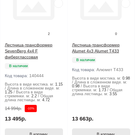
2
0
Лестница-трансформер
Лестница-трансформер
SevenBerg 4х4 F
Alumet 4х3 Alumet Т433
фиберглассовая
В наличии
В наличии
Код товара:
Алюмет Т433
Код товара:
140444
Высота в виде мостика. м:
0.98
Длина в сложенном виде. м:
Высота в виде мостика. м:
1.15
0.98
Высота в виде
Длина в сложенном виде. м:
стремянки. м:
1.73
Общая
1.25
Высота в виде
длина лестницы. м:
3.55
стремянки. м:
2.2
Общая
длина лестницы. м:
4.72
14 994р.
-10%
13 495р.
13 663р.
В корзину
В корзину