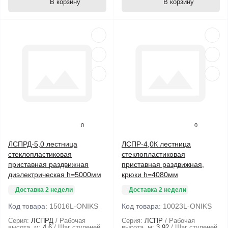
В корзину
В корзину
0
0
ЛСПРД-5,0 лестница
ЛСПР-4,0К лестница
стеклопластиковая
стеклопластиковая
приставная раздвижная
приставная раздвижная,
диэлектрическая h=5000мм
крюки h=4080мм
Доставка 2 недели
Доставка 2 недели
Код товара:
15016L-ONIKS
Код товара:
10023L-ONIKS
Серия:
ЛСПРД
Рабочая
Серия:
ЛСПР
Рабочая
высота. м:
4.6
Шаг ступеней,
высота. м:
3.92
Шаг ступеней,