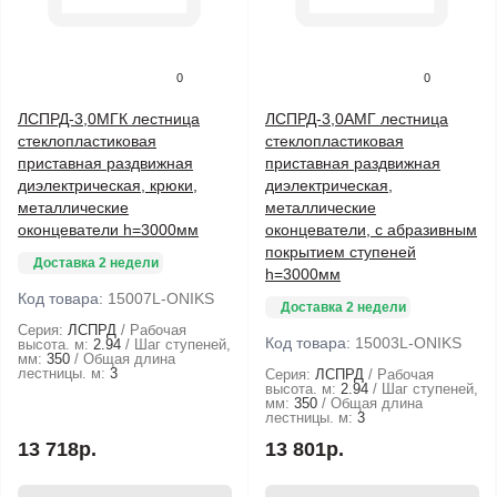
0
0
ЛСПРД-3,0МГК лестница
ЛСПРД-3,0АМГ лестница
стеклопластиковая
стеклопластиковая
приставная раздвижная
приставная раздвижная
диэлектрическая, крюки,
диэлектрическая,
металлические
металлические
оконцеватели h=3000мм
оконцеватели, с абразивным
покрытием ступеней
Доставка 2 недели
h=3000мм
Код товара:
15007L-ONIKS
Доставка 2 недели
Серия:
ЛСПРД
Рабочая
Код товара:
15003L-ONIKS
высота. м:
2.94
Шаг ступеней,
мм:
350
Общая длина
лестницы. м:
3
Серия:
ЛСПРД
Рабочая
высота. м:
2.94
Шаг ступеней,
мм:
350
Общая длина
лестницы. м:
3
13 718р.
13 801р.