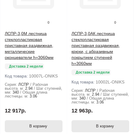
0
0
ЛСПР-3,0М лестница
ЛСПР-3,0АК лестница
стеклопластиковая
стеклопластиковая
приставная раздвижная,
приставная раздвижная,
металлические
крюки, с абразивным
оконцеватели h=3060мм
покрытием ступеней
h=3060мм
Доставка 2 недели
Доставка 2 недели
Код товара:
10007L-ONIKS
Код товара:
10002L-ONIKS
Серия:
ЛСПР
Рабочая
высота. м:
2.94
Шаг ступеней,
Серия:
ЛСПР
Рабочая
мм:
340
Общая длина
высота. м:
2.94
Шаг ступеней,
лестницы. м:
3.06
мм:
340
Общая длина
лестницы. м:
3.06
12 917р.
12 963р.
В корзину
В корзину