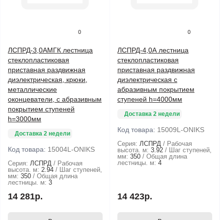
0
0
ЛСПРД-3,0АМГК лестница
ЛСПРД-4,0А лестница
стеклопластиковая
стеклопластиковая
приставная раздвижная
приставная раздвижная
диэлектрическая, крюки,
диэлектрическая с
металлические
абразивным покрытием
оконцеватели, с абразивным
ступеней h=4000мм
покрытием ступеней
Доставка 2 недели
h=3000мм
Код товара:
15009L-ONIKS
Доставка 2 недели
Серия:
ЛСПРД
Рабочая
Код товара:
15004L-ONIKS
высота. м:
3.92
Шаг ступеней,
мм:
350
Общая длина
лестницы. м:
4
Серия:
ЛСПРД
Рабочая
высота. м:
2.94
Шаг ступеней,
мм:
350
Общая длина
лестницы. м:
3
14 281р.
14 423р.