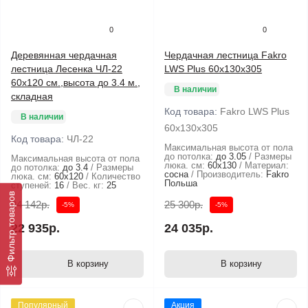
0
0
Деревянная чердачная
Чердачная лестница Fakro
лестница Лесенка ЧЛ-22
LWS Plus 60х130х305
60х120 см.,высота до 3.4 м.,
В наличии
складная
Код товара:
Fakro LWS Plus
В наличии
60х130х305
Код товара:
ЧЛ-22
Максимальная высота от пола
до потолка:
до 3.05
Размеры
Максимальная высота от пола
люка. см:
60x130
Материал:
до потолка:
до 3.4
Размеры
сосна
Производитель:
Fakro
люка. см:
60x120
Количество
Польша
ступеней:
16
Вес. кг:
25
Фильтр товаров
24 142р.
25 300р.
-5%
-5%
22 935р.
24 035р.
В корзину
В корзину
Популярный
Акция