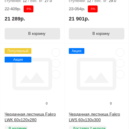
ступеней:
12
Вес. кг:
27.0
ступеней:
12
Вес. кг:
29.0
22 409р.
23 054р.
-5%
-5%
21 289р.
21 901р.
В корзину
В корзину
Популярный
Акция
Акция
0
0
Чердачная лестница Fakro
Чердачная лестница Fakro
LWK 60х120х280
LWS 60х130х300
В наличии
Доставка 2 недели