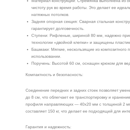
Материал конструкции: Стремянка выполнена из о
чистоту рук во время работы. Это делает ее идеа
натяжных потолков.
Задняя опорная секция: Сварная стальная констру
гарантирует долговечность.
Ступени: Рифленые, шириной 80 мм, надежно при
технологии «двойной клепки» и защищены пластик
Башмаки: Мягкие, нескользящие из композитного 
использовании.
Поручень: Высотой 60 см, оснащен крюком для вед
Компактность и безопасность:
Соединение передних и задних стоек позволяет умен
до 8 см, что облегчает ее транспортировку и хранени
профиля направляющих — 40х20 мм с толщиной 2 мм
составляет 150 кг, что делает ее подходящей для инт
Гарантия и надежность: