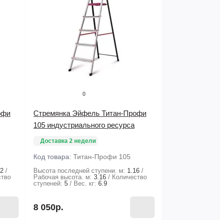
0
офи
Стремянка Эйфель Титан-Профи
105 индустриального ресурса
Доставка 2 недели
Код товара:
Титан-Профи 105
92
Высота последней ступени. м:
1.16
ство
Рабочая высота. м:
3.16
Количество
ступеней:
5
Вес. кг:
6.9
8 050р.