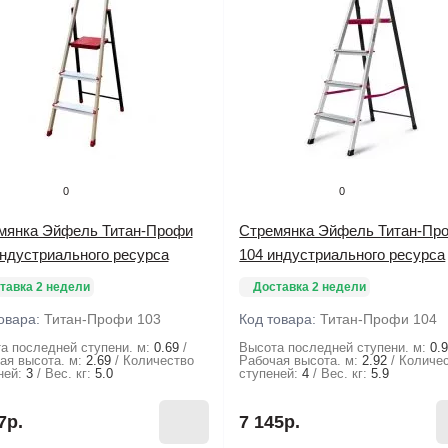
0
0
мянка Эйфель Титан-Профи
Стремянка Эйфель Титан-Пр
индустриального ресурса
104 индустриального ресурса
тавка 2 недели
Доставка 2 недели
овара:
Титан-Профи 103
Код товара:
Титан-Профи 104
а последней ступени. м:
0.69
Высота последней ступени. м:
0.
ая высота. м:
2.69
Количество
Рабочая высота. м:
2.92
Количе
ней:
3
Вес. кг:
5.0
ступеней:
4
Вес. кг:
5.9
7р.
7 145р.