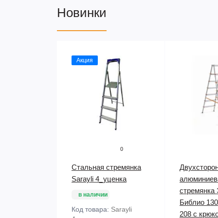
Новинки
Акция
0
Стальная стремянка
Двухсторо
Sarayli 4_уценка
алюминиев
стремянка
в наличии
Библио 130
Код товара:
Sarayli
208 с крюк