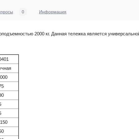
опросы
0
Информация
подъемностью 2000 кг. Данная тележка является универсальной 
0401
учная
 000
75
90
5
5
 150
50