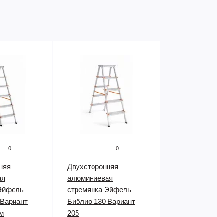
0
0
няя
Двухсторонняя
ая
алюминиевая
Эйфель
стремянка Эйфель
 Вариант
Библио 130 Вариант
ом
205