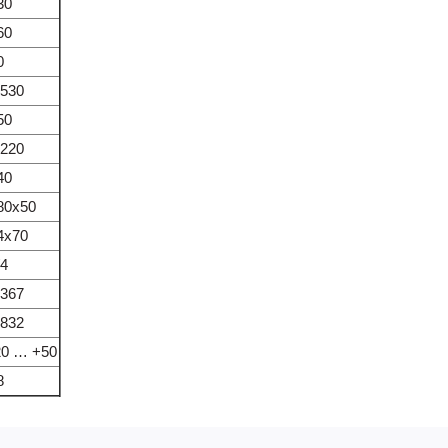
30
60
0
 530
50
 220
40
80x50
4x70
/4
 367
 832
20 … +50
8