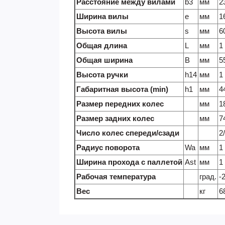
Расстояние между вилами
b3
мм
2
Ширина вилы
e
мм
1
Высота вилы
s
мм
6
Общая длина
L
мм
1
Общая ширина
B
мм
5
Высота ручки
h14
мм
1
Габаритная высота (min)
h1
мм
4
Размер передних колес
мм
1
Размер задних колес
мм
7
Число колес спереди/сзади
2
Радиус поворота
Wa
мм
1
Ширина прохода с паллетой
Ast
мм
1
Рабочая температура
град.
-
Вес
кг
6