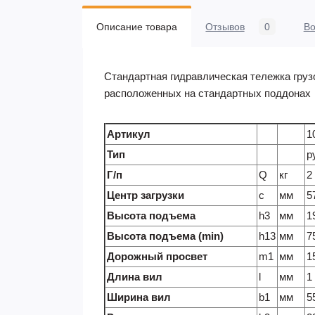
Описание товара
Отзывов
0
В
Стандартная гидравлическая тележка грузо
расположенных на стандартных поддонах
Артикул
1
Тип
р
Г/п
Q
кг
2
Центр загрузки
c
мм
5
Высота подъема
h3
мм
1
Высота подъема (min)
h13
мм
7
Дорожный просвет
m1
мм
1
Длина вил
l
мм
1
Ширина вил
b1
мм
5