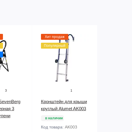
Хит продаж
Популярный
3
1
SevenBerg
Кронштейн для крыши
ерная 3
круглый Alumet AK003
упени
в наличии
Код товара:
AK003