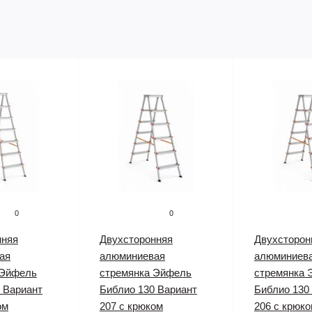
0
0
нняя
Двухсторонняя
Двухсторон
ая
алюминиевая
алюминиев
 Эйфель
стремянка Эйфель
стремянка 
 Вариант
Библио 130 Вариант
Библио 130
ом
207 с крюком
206 с крюк