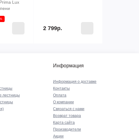
Prima Lux
упени
0%
2 799р.
Информация
Информация о доставке
стницы
Контакты
е лестницы
Оплата
естницы
О компании
я)
Связаться с нами
Возврат товара
Карта сайта
Производители
Акции