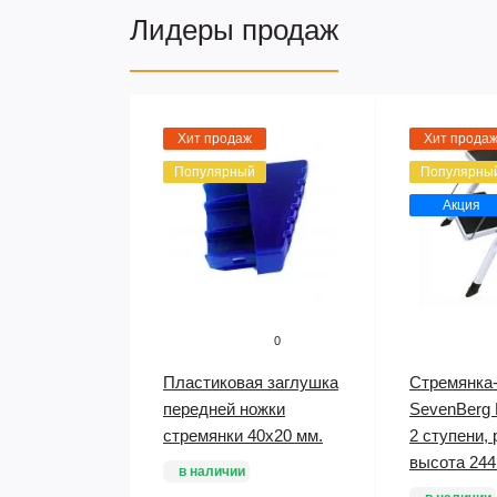
Лидеры продаж
Хит продаж
Хит прода
Популярный
Популярны
Акция
0
Пластиковая заглушка
Стремянка
передней ножки
SevenBerg M
стремянки 40х20 мм.
2 ступени,
высота 244
в наличии