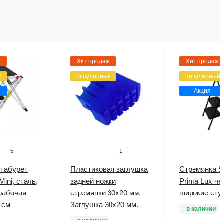
ж
Хит продаж
Хит продаж
й
Популярный
Популярный
Акция
5
1
-табурет
Пластиковая заглушка
Стремянка 
ini, сталь,
задней ножки
Prima Lux ч
 рабочая
стремянки 30х20 мм.
широкие ст
 см
Заглушка 30х20 мм.
в наличии