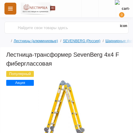
0
Лестницы (алюминиевые)
SEVENBERG (Россия)
Шарнирные фиб
Лестница-трансформер SevenBerg 4х4 F
фиберглассовая
Популярный
Акция