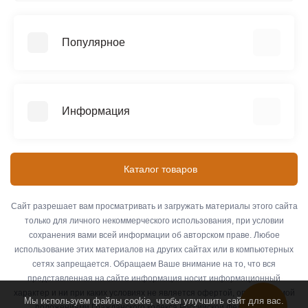
Популярное
Аренда
Трехсекционные лестницы
Информация
Четырехсекционные лестницы
Телескопические лестницы
Информация о доставке
SEVENBERG (Россия)
Контакты
Каталог товаров
MEGAL (Россия)
Оплата
ЭЙФЕЛЬ (Россия)
О компании
Сайт разрешает вам просматривать и загружать материалы этого сайта
АЛЮМЕТ (Россия)
только для личного некоммерческого использования, при условии
Связаться с нами
сохранения вами всей информации об авторском праве. Любое
Возврат товара
использование этих материалов на других сайтах или в компьютерных
Карта сайта
сетях запрещается. Обращаем Ваше внимание на то, что вся
Мы используем файлы cookie, чтобы улучшить сайт для вас.