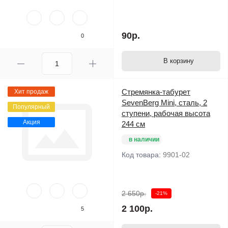
мм.
90р.
0
В корзину
Стремянка-табурет
Хит продаж
SevenBerg Mini, сталь, 2
Популярный
ступени, рабочая высота
Акция
244 см
в наличии
Код товара:
9901-02
2 650р.
-21%