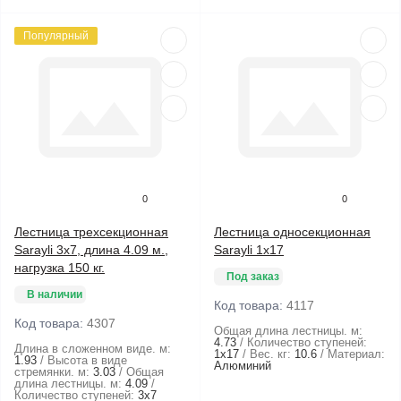
Популярный
0
0
Лестница трехсекционная
Лестница односекционная
Sarayli 3х7, длина 4.09 м.,
Sarayli 1х17
нагрузка 150 кг.
Под заказ
В наличии
Код товара:
4117
Код товара:
4307
Общая длина лестницы. м:
4.73
Количество ступеней:
Длина в сложенном виде. м:
1х17
Вес. кг:
10.6
Материал:
1.93
Высота в виде
Алюминий
стремянки. м:
3.03
Общая
длина лестницы. м:
4.09
Количество ступеней:
3х7