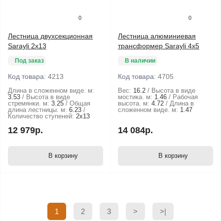
0
0
Лестница двухсекционная
Лестница алюминиевая
Sarayli 2х13
трансформер Sarayli 4x5
Под заказ
В наличии
Код товара:
4213
Код товара:
4705
Длина в сложенном виде. м:
Вес:
16.2
Высота в виде
3.53
Высота в виде
мостика. м:
1.46
Рабочая
стремянки. м:
3.25
Общая
высота. м:
4.72
Длина в
длина лестницы. м:
6.23
сложенном виде. м:
1.47
Количество ступеней:
2х13
12 979р.
14 084р.
В корзину
В корзину
1
2
3
>
>|