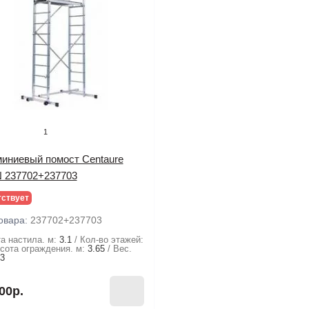
1
иниевый помост Centaure
 237702+237703
тствует
овара:
237702+237703
а настила. м:
3.1
Кол-во этажей:
сота ограждения. м:
3.65
Вес.
.3
00р.