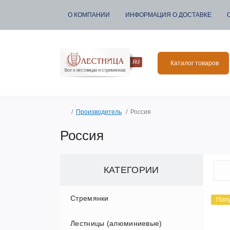
О КОМПАНИИ
ИНФОРМАЦИЯ О ДОСТАВКЕ
Каталог товаров
Производитель
Россия
Россия
КАТЕГОРИИ
Стремянки
Поп
Лестницы (алюминиевые)
Алюминиевые стремянки