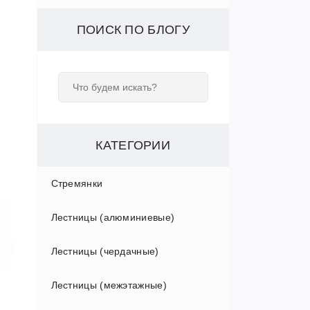
ПОИСК ПО БЛОГУ
КАТЕГОРИИ
Стремянки
Лестницы (алюминиевые)
Алюминиевые стремянки
Лестницы (чердачные)
Двухсторонние стремянки
Односекционные лестницы
Лестницы (межэтажные)
Деревянные стремянки
Двухсекционные лестницы
FAKRO Польша