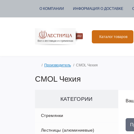
О КОМПАНИИ
ИНФОРМАЦИЯ О ДОСТАВКЕ
Каталог товаров
Производитель
CMOL Чехия
CMOL Чехия
КАТЕГОРИИ
Ваш
Стремянки
П
Лестницы (алюминиевые)
Алюминиевые стремянки