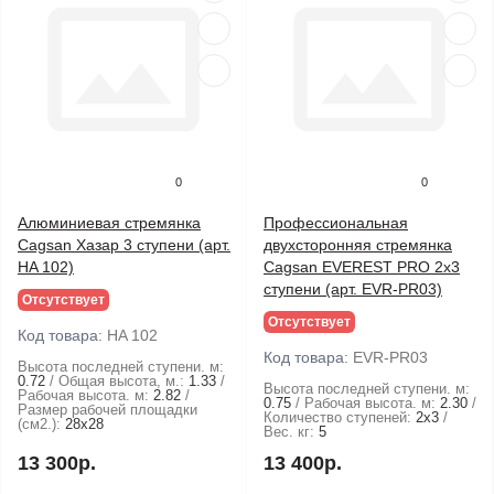
0
0
Алюминиевая стремянка
Профессиональная
Cagsan Хазар 3 ступени (арт.
двухсторонняя стремянка
HA 102)
Cagsan EVEREST PRO 2х3
ступени (арт. EVR-PR03)
Отсутствует
Отсутствует
Код товара:
HA 102
Код товара:
EVR-PR03
Высота последней ступени. м:
0.72
Общая высота, м.:
1.33
Высота последней ступени. м:
Рабочая высота. м:
2.82
0.75
Рабочая высота. м:
2.30
Размер рабочей площадки
Количество ступеней:
2х3
(см2.):
28х28
Вес. кг:
5
13 300р.
13 400р.