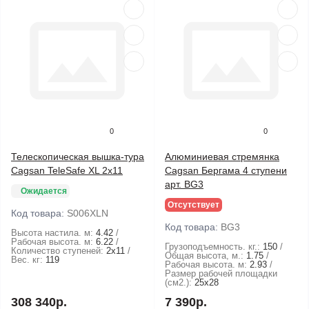
0
0
Телескопическая вышка-тура
Алюминиевая стремянка
Cagsan TeleSafe XL 2x11
Cagsan Бергама 4 ступени
арт. BG3
Ожидается
Отсутствует
Код товара:
S006XLN
Код товара:
BG3
Высота настила. м:
4.42
Рабочая высота. м:
6.22
Грузоподъемность. кг.:
150
Количество ступеней:
2х11
Общая высота, м.:
1.75
Вес. кг:
119
Рабочая высота. м:
2.93
Размер рабочей площадки
(см2.):
25х28
308 340р.
7 390р.