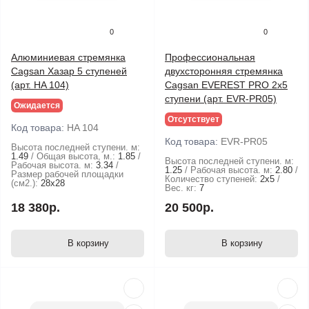
0
0
Алюминиевая стремянка
Профессиональная
Cagsan Хазар 5 ступеней
двухсторонняя стремянка
(арт. HA 104)
Cagsan EVEREST PRO 2х5
ступени (арт. EVR-PR05)
Ожидается
Отсутствует
Код товара:
HA 104
Код товара:
EVR-PR05
Высота последней ступени. м:
1.49
Общая высота, м.:
1.85
Высота последней ступени. м:
Рабочая высота. м:
3.34
1.25
Рабочая высота. м:
2.80
Размер рабочей площадки
Количество ступеней:
2х5
(см2.):
28х28
Вес. кг:
7
18 380р.
20 500р.
В корзину
В корзину