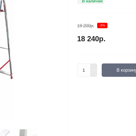
В наличии
19 200р.
-5%
18 240р.
В корзин