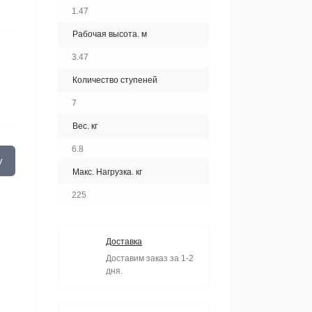
1.47
Рабочая высота. м
3.47
Количество ступеней
7
Вес. кг
6.8
у
Макс. Нагрузка. кг
225
Доставка
Доставим заказ за 1-2
дня.