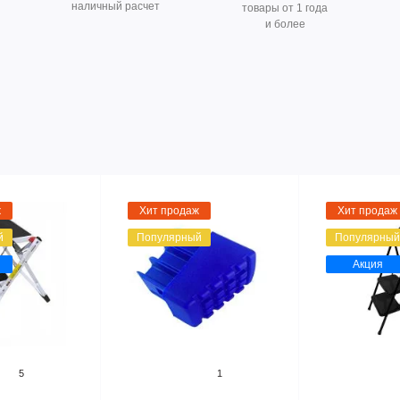
наличный расчет
товары от 1 года
и более
ж
Хит продаж
Хит продаж
й
Популярный
Популярный
Акция
5
1