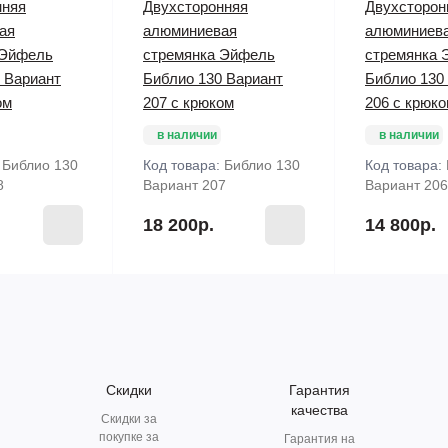
нняя
Двухсторонняя
Двухсторон
ая
алюминиевая
алюминиев
 Эйфель
стремянка Эйфель
стремянка 
 Вариант
Библио 130 Вариант
Библио 130
ом
207 с крюком
206 с крюк
в наличии
в наличии
:
Библио 130
Код товара:
Библио 130
Код товара:
8
Вариант 207
Вариант 206
18 200р.
14 800р.
Скидки
Гарантия
качества
Скидки за
покупке за
Гарантия на