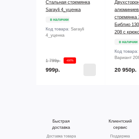
Стальная стремянка
Двухсторо
Sarayli 4_уценка
алюминиев
стремянка
в наличии
Библио 130
Код товара:
Sarayli
208 с крюк
4_уценка
в наличии
Код товара
Вариант 20
1 799р.
-44%
999р.
20 950р.
Быстрая
Клиентский
доставка
сервис
Доставка товара
Поддержка