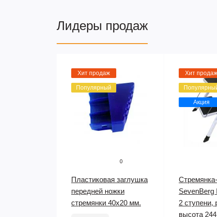
Лидеры продаж
Хит продаж
Хит прода
Популярный
Популярны
Акция
0
Пластиковая заглушка
Стремянка
передней ножки
SevenBerg M
стремянки 40х20 мм.
2 ступени,
высота 244