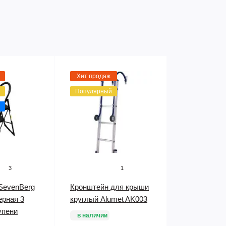
Хит продаж
Популярный
3
1
SevenBerg
Кронштейн для крыши
ерная 3
круглый Alumet AK003
упени
в наличии