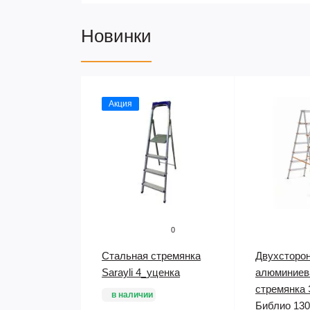
Новинки
Акция
0
Стальная стремянка
Двухсторо
Sarayli 4_уценка
алюминиев
стремянка
в наличии
Библио 130