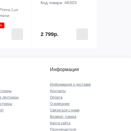
Код товара:
AK003
Prima Lux
упени
0%
2 799р.
Информация
Информация о доставке
стницы
Контакты
е лестницы
Оплата
естницы
О компании
я)
Связаться с нами
Возврат товара
Карта сайта
Производители