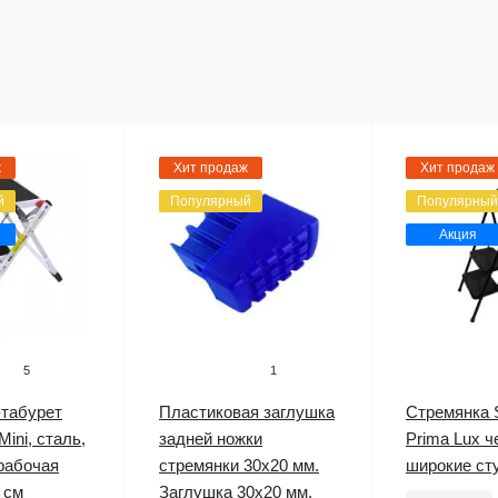
ж
Хит продаж
Хит продаж
й
Популярный
Популярный
Акция
5
1
-табурет
Пластиковая заглушка
Стремянка 
ini, сталь,
задней ножки
Prima Lux ч
 рабочая
стремянки 30х20 мм.
широкие ст
 см
Заглушка 30х20 мм.