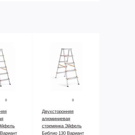
0
0
няя
Двухсторонняя
ая
алюминиевая
Эйфель
стремянка Эйфель
 Вариант
Библио 130 Вариант