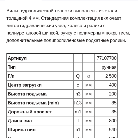
Вилы гидравлической тележки выполнены из стали
толщиной 4 мм. Стандартная комплектация включает:
литой гидравлический узел, колеса и ролики с
полиуретановой шинкой, ручку с полимерным покрытием,
дополнительные полипропиленовые подкатные ролики.
Артикул
77107700
Тип
ручная
Г/п
Q
кг
2 500
Центр загрузки
c
мм
400
Высота подъема
h3
мм
200
Высота подъема (min)
h13
мм
85
Дорожный просвет
m1
мм
35
Длина вил
l
мм
800
Ширина вил
b1
мм
540