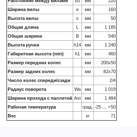
Расстояние между вилами
b3
мм
220
Ширина вилы
e
мм
160
Высота вилы
s
мм
50
Общая длина
L
мм
1 185
Общая ширина
B
мм
540
Высота ручки
h14
мм
1 240
Габаритная высота (min)
h1
мм
460
Размер передних колес
мм
200x50
Размер задних колес
мм
82x70
Число колес спереди/сзади
2/4
Радиус поворота
Wa
мм
1 019
Ширина прохода с паллетой
Ast
мм
1 484
Рабочая температура
град.
-25 … +50
Вес
кг
71