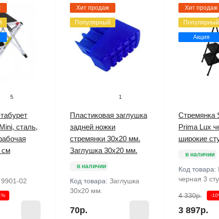
ж
Хит продаж
Хит продаж
й
Популярный
Популярный
Акция
5
1
-табурет
Пластиковая заглушка
Стремянка 
ini, сталь,
задней ножки
Prima Lux ч
 рабочая
стремянки 30х20 мм.
широкие ст
 см
Заглушка 30х20 мм.
в наличии
в наличии
Код товара:
черная 3 ст
:
9901-02
Код товара:
Заглушка
30х20 мм.
4 330р.
1%
-1
70р.
3 897р.