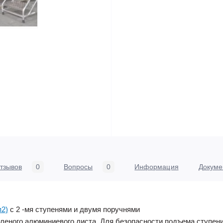
тзывов
0
Вопросы
0
Информация
Докуме
п2)
c 2 -мя ступенями и двумя поручнями
леного алюминиевого листа. Для безопасности подъема ступени