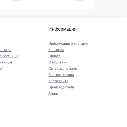
Информация
Информация о доставке
стницы
Контакты
е лестницы
Оплата
естницы
О компании
я)
Связаться с нами
Возврат товара
Карта сайта
Производители
Акции