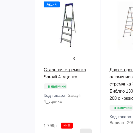
Акция
0
Стальная стремянка
Двухсторо
Sarayli 4_уценка
алюминиев
стремянка
в наличии
Библио 130
Код товара:
Sarayli
208 с крюк
4_уценка
в наличии
Код товара
Вариант 20
1 799р.
-44%