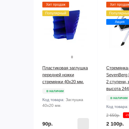
Хит продаж
Хит прода
Популярный
Популярны
Акция
0
Пластиковая заглушка
Стремянка
передней ножки
SevenBerg M
стремянки 40х20 мм.
2 ступени,
высота 244
в наличии
в наличии
Код товара:
Заглушка
40х20 мм.
Код товара
2 650р.
-2
90р.
2 100р.