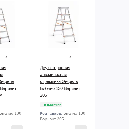
0
0
няя
Двухсторонняя
ая
алюминиевая
Эйфель
стремянка Эйфель
 Вариант
Библио 130 Вариант
ом
205
в наличии
Библио 130
Код товара:
Библио 130
Вариант 205