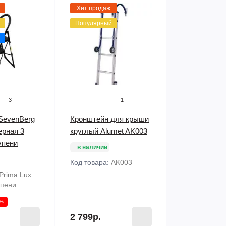
Хит продаж
Популярный
3
1
SevenBerg
Кронштейн для крыши
ерная 3
круглый Alumet AK003
упени
в наличии
Код товара:
AK003
Prima Lux
упени
0%
2 799р.