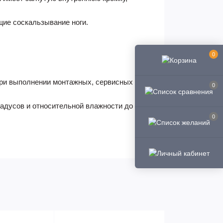
ие соскальзывание ноги.
0
при выполнении монтажных, сервисных и
0
радусов и относительной влажности до
0