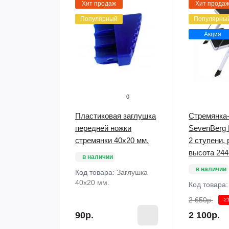
Хит продаж
Хит прода
Популярный
Популярны
Акция
0
Пластиковая заглушка
Стремянка
передней ножки
SevenBerg M
стремянки 40х20 мм.
2 ступени,
высота 244
в наличии
в наличии
Код товара:
Заглушка
40х20 мм.
Код товара
2 650р.
-2
90р.
2 100р.