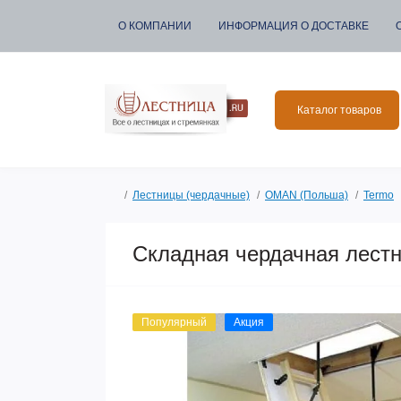
О КОМПАНИИ
ИНФОРМАЦИЯ О ДОСТАВКЕ
Каталог товаров
Лестницы (чердачные)
OMAN (Польша)
Termo
Складная чердачная лест
Популярный
Акция