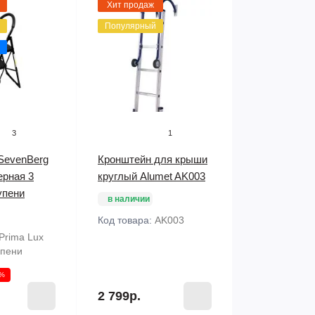
Хит продаж
Популярный
3
1
SevenBerg
Кронштейн для крыши
ерная 3
круглый Alumet AK003
упени
в наличии
Код товара:
AK003
Prima Lux
упени
0%
2 799р.