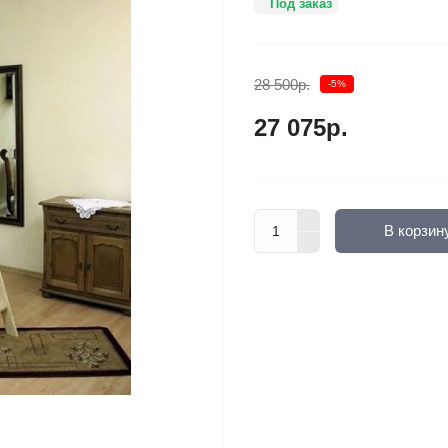
Под заказ
28 500р.
-5%
27 075р.
В корзин