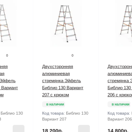
0
0
нняя
Двухсторонняя
Двухсторон
ая
алюминиевая
алюминиев
 Эйфель
стремянка Эйфель
стремянка 
 Вариант
Библио 130 Вариант
Библио 130
ом
207 с крюком
206 с крюк
в наличии
в наличии
:
Библио 130
Код товара:
Библио 130
Код товара:
8
Вариант 207
Вариант 206
18 200р.
14 800р.