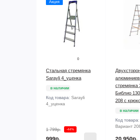
Акция
0
Стальная стремянка
Двухсторо
Sarayli 4_уценка
алюминиев
стремянка
в наличии
Библио 130
Код товара:
Sarayli
208 с крюк
4_уценка
в наличии
Код товара
Вариант 20
1 799р.
-44%
999р.
20 950р.