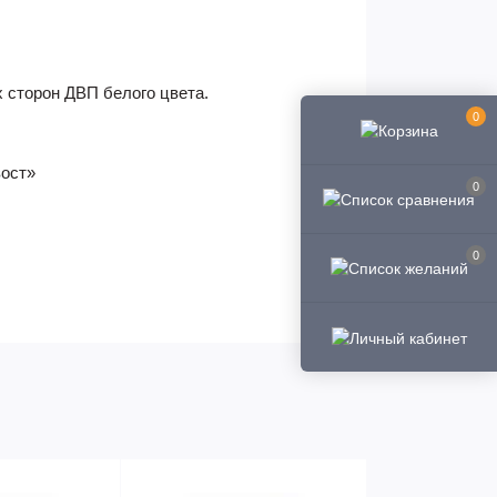
х сторон ДВП белого цвета.
0
вост»
0
0