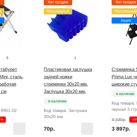
ж
Хит продаж
Хит продаж
й
Популярный
Популярный
Акция
5
1
-табурет
Пластиковая заглушка
Стремянка 
ini, сталь,
задней ножки
Prima Lux ч
 рабочая
стремянки 30х20 мм.
широкие ст
 см
Заглушка 30х20 мм.
в наличии
в наличии
Код товара:
черная 3 ст
:
9901-02
Код товара:
Заглушка
30х20 мм.
4 330р.
1%
-1
70р.
3 897р.