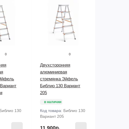
0
0
няя
Двухсторонняя
ая
алюминиевая
Эйфель
стремянка Эйфель
 Вариант
Библио 130 Вариант
ом
205
в наличии
Библио 130
Код товара:
Библио 130
Вариант 205
11 900р.