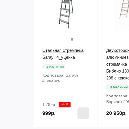
0
Стальная стремянка
Двухсторо
Sarayli 4_уценка
алюминиев
стремянка
в наличии
Библио 130
Код товара:
Sarayli
208 с крюк
4_уценка
в наличии
Код товара
Вариант 20
1 799р.
-44%
999р.
20 950р.