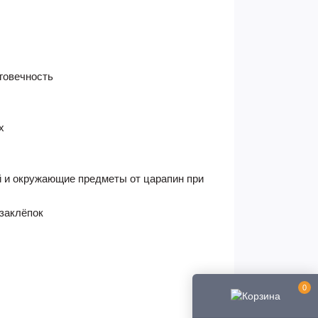
говечность
х
й и окружающие предметы от царапин при
заклёпок
0