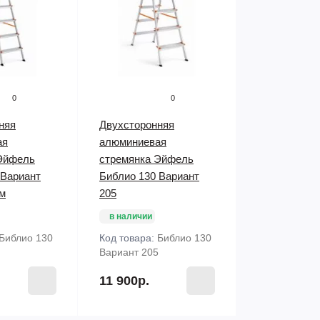
0
0
няя
Двухсторонняя
ая
алюминиевая
Эйфель
стремянка Эйфель
 Вариант
Библио 130 Вариант
ом
205
в наличии
Библио 130
Код товара:
Библио 130
Вариант 205
11 900р.